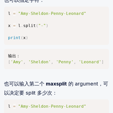
也可以指定字符：
l 
=
"Amy-Sheldon-Penny-Leonard"
x 
=
 l
.
split
(
"-"
)
print
(
x
)
[
'Amy'
,
'Sheldon'
,
'Penny'
,
'Leonard'
]
也可以输入第二个
maxsplit
的 argument，可
以决定要 split 多少次：
l 
=
"Amy-Sheldon-Penny-Leonard"