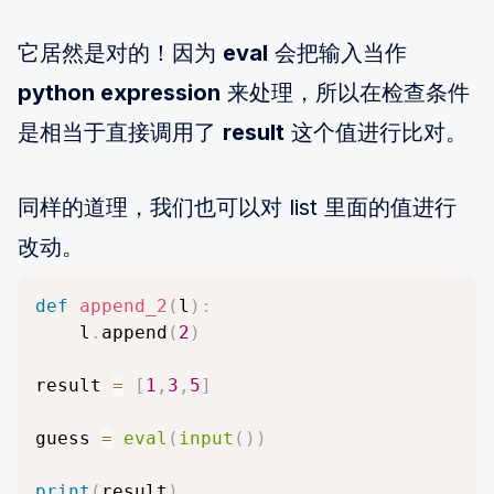
它居然是对的！因为
eval
会把输入当作
python expression
来处理，所以在检查条件
是相当于直接调用了
result
这个值进行比对。
同样的道理，我们也可以对 list 里面的值进行
改动。
def
append_2
(
l
)
:
	l
.
append
(
2
)
result 
=
[
1
,
3
,
5
]
guess 
=
eval
(
input
(
)
)
print
(
result
)