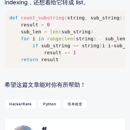
indexing，还想着给它转成 list。
def
count_substring
(
string
,
 sub_string
)
:
    result 
=
0
    sub_len 
=
len
(
sub_string
)
for
 i 
in
range
(
len
(
string
)
-
 sub_len 
if
 sub_string 
==
 string
[
i
:
i
+
sub_l
    		result 
+=
1
return
 result
希望这篇文章能对你有所帮助！
HackerRank
Python
简单难度
然