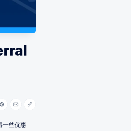
rral
ebook
on LinkedIn
Share on Pinterest
Share via Email
Copy link
得一些优惠