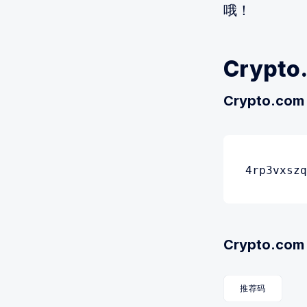
哦！
Crypt
Crypto.com
4rp3vxszq
Crypto.co
推荐码