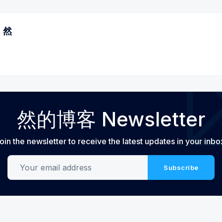
然
然的博客 Newsletter
oin the newsletter to receive the latest updates in your inbo
Your email address
Subscribe