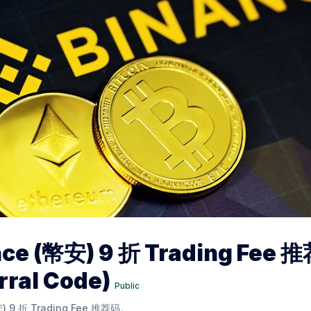
nce (幣安) 9 折 Trading Fee 
rral Code)
Public
安) 9 折 Trading Fee 推荐码。