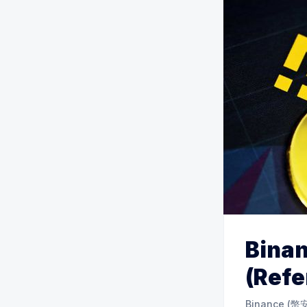
Bina
(Refe
Binance (幣