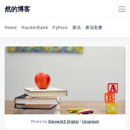
然的博客
Home
HackerRank
Python
算法
算法竞赛
Photo by 
Element5 Digital
 / 
Unsplash